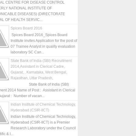
NAL CENTRE FOR DISEASE CONTROL
RLY NATIONAL INSTITUTE OF
NICABLE DISEASES) (DIRECTORATE
L OF HEALTH SERVIC...
Spices Board 2016
Spices Board 2016_Spices Board
Institute invites Application for the post of
07 Trainee Analyst in quality evaluation
laboratory SC Can...
State Bank of India (SBI) Recruitment
2014,Assistant in Clerical Cadre,
Gujarat, , Karnataka, West Bengal,
Rajasthan, Uttar Pradesh,
State Bank of India (SBI)
ment 2014 Name of Post : Assistant in Clerical
ujarat : Number of vacan...
Indian Institute of Chemical Technology,
Hyderabad (CSIR-IICT)
Indian Institute of Chemical Technology,
Hyderabad (CSIR-IICT) is a Premier
Research Laboratory under the Council
fic & I...