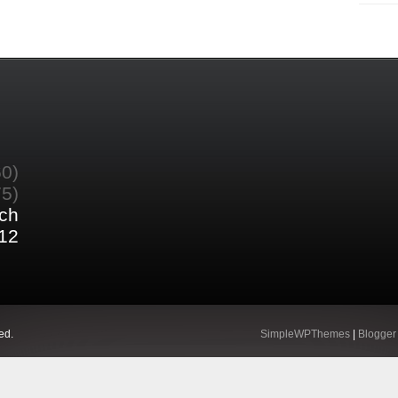
60)
75)
ch
12
ed.
SimpleWPThemes
|
Blogger