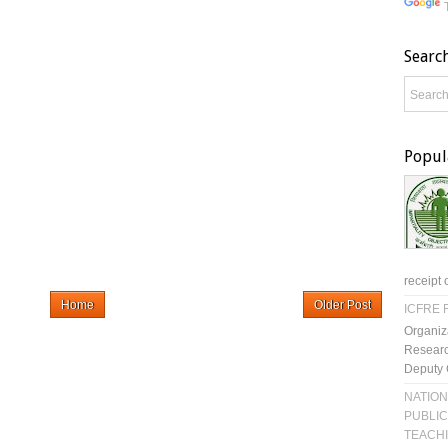
Searc
Popul
receipt 
Home
Older Post
ICFRE R
Organiz
Researc
Deputy 
NATION
PUBLIC
TEACH