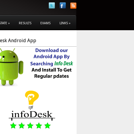
STATE
»
RESULTS
EXAMS
LINKS
»
Desk Android App