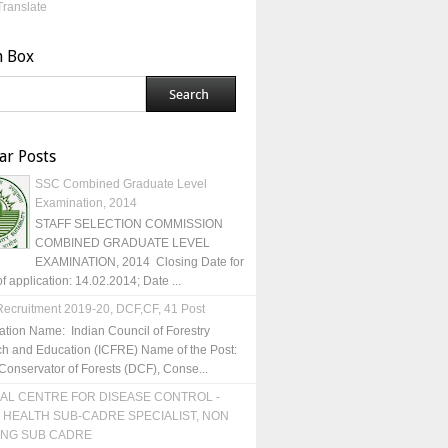
Translate
h Box
ar Posts
SSC Combined Graduate Level
Examination, 2014
STAFF SELECTION COMMISSION
COMBINED GRADUATE LEVEL
EXAMINATION, 2014 Closing Date for
of application: 14.02.2014; Date ...
ecruitment 2019-20, DCF,CF, 41 Post
ation Name: Indian Council of Forestry
h and Education (ICFRE) Name of the Post:
Conservator of Forests (DCF), Conse...
AL CENTRE FOR DISEASE CONTROL -
 HEALTH SUB-CADRE SPECIALIST, NON
ING SUB CADRE