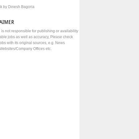
sk by Dinesh Bagoria
LAIMER
e is not responsible for publishing or availability
lable jobs as well as accuracy, Please check
obs with its original sources, e.g. News
Websites/Company Offices etc.