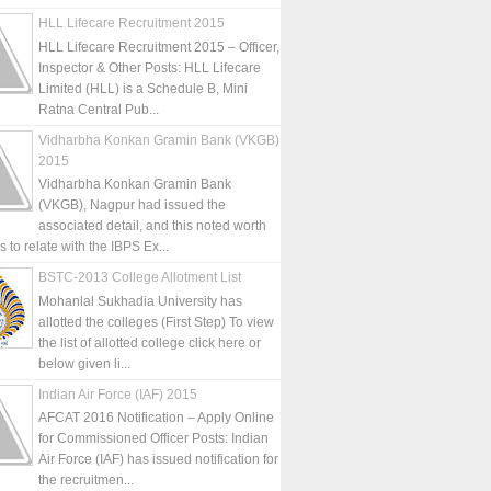
HLL Lifecare Recruitment 2015
HLL Lifecare Recruitment 2015 – Officer,
Inspector & Other Posts: HLL Lifecare
Limited (HLL) is a Schedule B, Mini
Ratna Central Pub...
Vidharbha Konkan Gramin Bank (VKGB)
2015
Vidharbha Konkan Gramin Bank
(VKGB), Nagpur had issued the
associated detail, and this noted worth
is to relate with the IBPS Ex...
BSTC-2013 College Allotment List
Mohanlal Sukhadia University has
allotted the colleges (First Step) To view
the list of allotted college click here or
below given li...
Indian Air Force (IAF) 2015
AFCAT 2016 Notification – Apply Online
for Commissioned Officer Posts: Indian
Air Force (IAF) has issued notification for
the recruitmen...