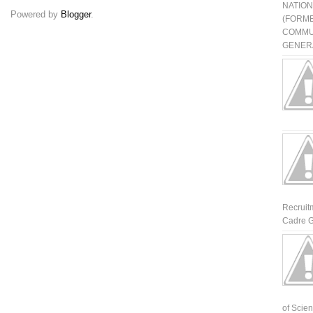
NATIO
Powered by
Blogger
.
(FORME
COMMU
GENERA
Recruit
Cadre G
of Scienti