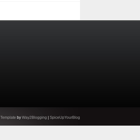
 Template
by
Way2Blogging
|
SpiceUpYourBlog