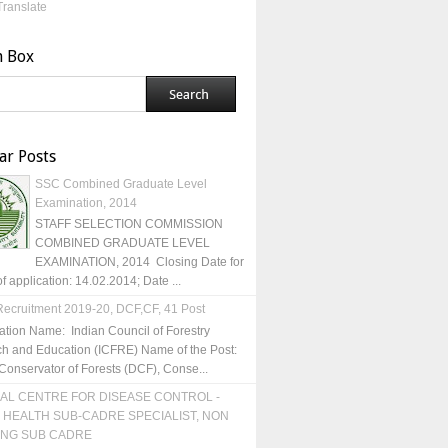
Translate
h Box
ar Posts
SSC Combined Graduate Level
Examination, 2014
STAFF SELECTION COMMISSION
COMBINED GRADUATE LEVEL
EXAMINATION, 2014 Closing Date for
of application: 14.02.2014; Date ...
ecruitment 2019-20, DCF,CF, 41 Post
ation Name: Indian Council of Forestry
h and Education (ICFRE) Name of the Post:
Conservator of Forests (DCF), Conse...
AL CENTRE FOR DISEASE CONTROL -
 HEALTH SUB-CADRE SPECIALIST, NON
ING SUB CADRE