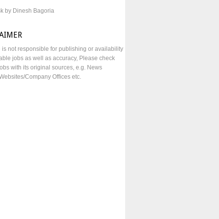
sk by Dinesh Bagoria
LAIMER
e is not responsible for publishing or availability
lable jobs as well as accuracy, Please check
obs with its original sources, e.g. News
Websites/Company Offices etc.