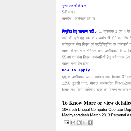
भृत्य सह चौकीदार
5वीं पास।
मानदेय : कलेक्टर दर पर
नियुक्ति हेतु सामान्य शर्तें :-
1. क्रमांक 1 एवं 4 के प
पदों की पूर्ति हेतु शासकीय कर्मचारी होने की स्
सर्वप्रथम सेवा निवृत्त एवं प्रतिनियुक्ति पर कर्मचारी
मात्रा में प्राप्त न होने पर अन्य उम्मीदवारों के
55 वर्ष एवं सेवा निवृत्त कर्मचारियों हेतु अधिकतम 
यात्रा भत्ता देय होगा।
How To Apply
इच्छुक उम्मीदवार अपना आवेदन पत्र दिनांक 31 म
1250 तुलसी नगर, भोपाल मध्यप्रदेश पिन-462003 मे
विचार नहीं किया जावेगा। डाक का विलम्ब स्वीकार न
To Know More or view detaile
10+2
5th
Bhopal
Computer Operator
Dep
Madhyapradesh
March 2013
Personal As