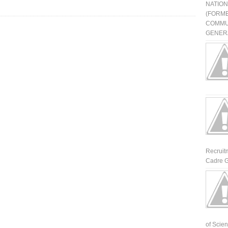
NATIO
(FORME
COMMU
GENERA
Recruit
Cadre G
of Scienti