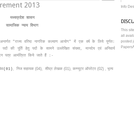
uirement 2013
Info De
मध्यप्रदेश शासन
DISC
सामाजिक न्याय विभाग
This sit
all avai
posted j
न्तर्गत "राज्य वरिष्ठ नागरिक कल्याण आयोग" में एक वर्ष के लिये पूर्णत:
Papers/
े पदों की पूर्ति हेतु पदों के सामने उल्लेखित संख्या, मानदेय एवं अनिवार्य
ेदन पत्र आमंत्रित किये जाते हैं :-
, निज सहायक (04), शीघ्र लेखक (01), कम्प्यूटर ऑपरेटर (02) , भृत्य
िव
(01)