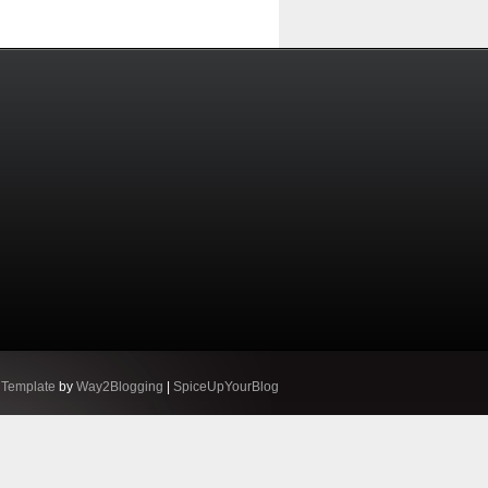
 Template
by
Way2Blogging
|
SpiceUpYourBlog