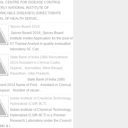
NAL CENTRE FOR DISEASE CONTROL
RLY NATIONAL INSTITUTE OF
NICABLE DISEASES) (DIRECTORATE
L OF HEALTH SERVIC...
Spices Board 2016
Spices Board 2016_Spices Board
Institute invites Application for the post of
07 Trainee Analyst in quality evaluation
laboratory SC Can...
State Bank of India (SBI) Recruitment
2014,Assistant in Clerical Cadre,
Gujarat, , Karnataka, West Bengal,
Rajasthan, Uttar Pradesh,
State Bank of India (SBI)
ment 2014 Name of Post : Assistant in Clerical
ujarat : Number of vacan...
Indian Institute of Chemical Technology,
Hyderabad (CSIR-IICT)
Indian Institute of Chemical Technology,
Hyderabad (CSIR-IICT) is a Premier
Research Laboratory under the Council
fic & I...