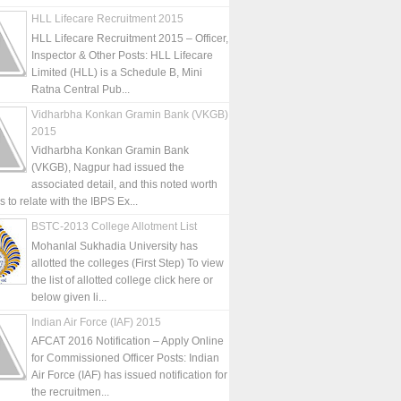
HLL Lifecare Recruitment 2015
HLL Lifecare Recruitment 2015 – Officer,
Inspector & Other Posts: HLL Lifecare
Limited (HLL) is a Schedule B, Mini
Ratna Central Pub...
Vidharbha Konkan Gramin Bank (VKGB)
2015
Vidharbha Konkan Gramin Bank
(VKGB), Nagpur had issued the
associated detail, and this noted worth
is to relate with the IBPS Ex...
BSTC-2013 College Allotment List
Mohanlal Sukhadia University has
allotted the colleges (First Step) To view
the list of allotted college click here or
below given li...
Indian Air Force (IAF) 2015
AFCAT 2016 Notification – Apply Online
for Commissioned Officer Posts: Indian
Air Force (IAF) has issued notification for
the recruitmen...