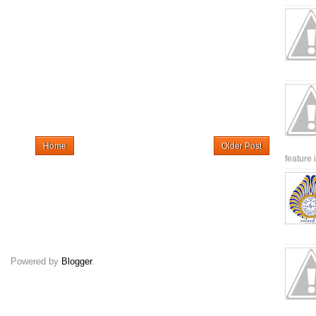
Home
Older Post
feature 
Powered by
Blogger
.