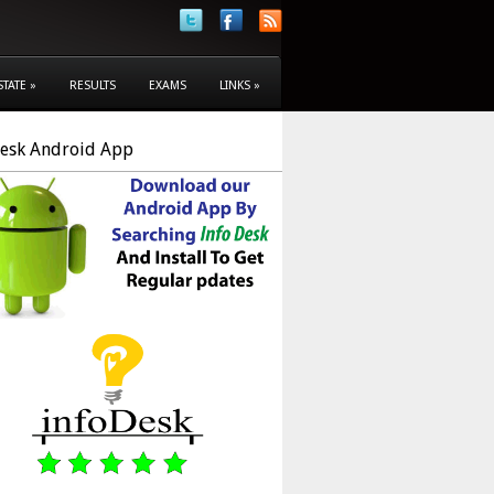
STATE
»
RESULTS
EXAMS
LINKS
»
Desk Android App