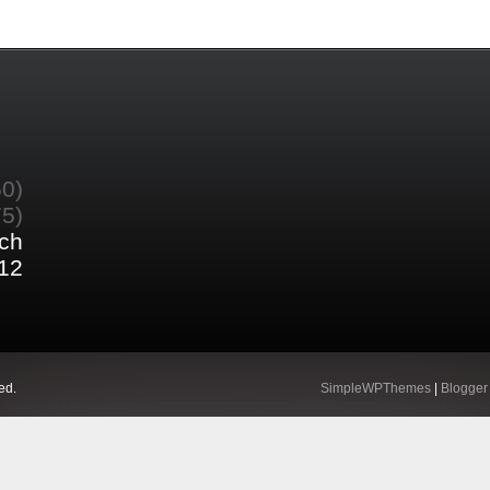
60)
75)
ch
12
ed.
SimpleWPThemes
|
Blogger