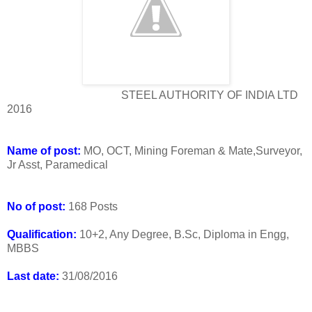
STEEL AUTHORITY OF INDIA LTD
2016
Name of post:
MO, OCT, Mining Foreman & Mate,Surveyor,
Jr Asst, Paramedical
No of post:
168 Posts
Qualification:
10+2, Any Degree, B.Sc, Diploma in Engg,
MBBS
Last date:
31/08/2016