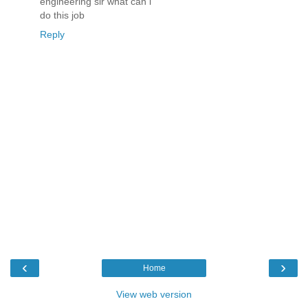
engineering sir what can i
do this job
Reply
‹
›
Home
View web version