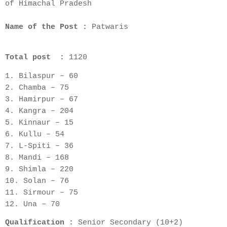
of Himachal Pradesh
Name of the Post :
Patwaris
Total post :
1120
1. Bilaspur – 60
2. Chamba – 75
3. Hamirpur – 67
4. Kangra – 204
5. Kinnaur – 15
6. Kullu – 54
7. L-Spiti – 36
8. Mandi – 168
9. Shimla – 220
10. Solan – 76
11. Sirmour – 75
12. Una – 70
Qualification :
Senior Secondary (10+2)