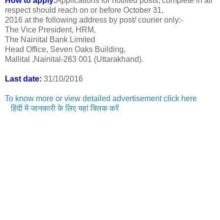
How to apply:
Applications for notified posts, complete in all
respect should reach on or before October 31,
2016 at the following address by post/ courier only:-
The Vice President, HRM,
The Nainital Bank Limited
Head Office, Seven Oaks Building,
Mallital ,Nainital-263 001 (Uttarakhand).
Last date:
31/10/2016
To know more or view detailed advertisement click here
हिंदी में जानकारी के लिए यहां क्लिक करें